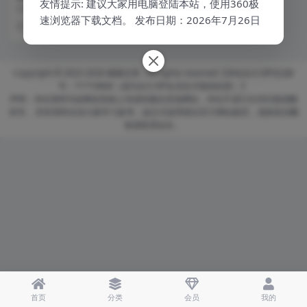
友情提示: 建议大家用电脑登陆本站，使用360极
密码标准使用指南
GM/Y 5001-2025 pdf下载 密码标
速浏览器下载文档。 发布日期：2026年7月26日
准使用指南
10 月前
24
4.9
Copyright © 2022-2026
猪猪文库
- All rights reserved【本站永久VIPQQ群
号：71710868（成为永久VIP会员后才能加此群）】
声明：本站资料均由网友投稿上传或转载自其他网站，本站不进行任何扫描或翻
录等， 所有资料仅供大家学习参考，如正式使用请去官方网站购买，侵权投诉删
除请联系站长。
首页
分类
会员
我的