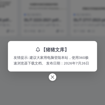
电力标准DL
电力标准DL
18 pdf下
DL/T 2223-2021 pdf下
DL/T 2717-2023 
电工程环境
载 长波前冲击电压试验技
载 间接空冷系统验
pdf下载 特高
DL/T 2223-2021 pdf下载 长波
DL/T 2717-2023 pdf下
深度规定
术导则
响评价 内
前冲击电压试验技术导则。 本
空冷系统验收导则 本文
4.9
3 年前
31
4.9
7 月前
22
文件D...
了间接...
【猪猪文库】
友情提示: 建议大家用电脑登陆本站，使用360极
速浏览器下载文档。 发布日期：2026年7月26日