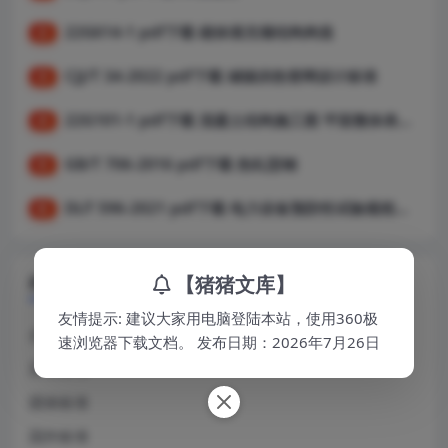
22G614-1 pdf下载 砌体填充墙结构构造
2
CJJ/T 34-2022 pdf下载 城镇供热管网设计标准
3
22G101-1 pdf下载 混凝土结构施工图 平面整体表示方法制图规则和构造详图（现浇混凝土框架、剪力墙、梁、板）
4
GB/T 706-2016 pdf下载 热轧型钢
5
DL∕T 596-2021 pdf下载 电力设备预防性试验规程（附条文说明）
6
【猪猪文库】
栏目分类
友情提示: 建议大家用电脑登陆本站，使用360极
企业标准
速浏览器下载文档。 发布日期：2026年7月26日
其它标准
团体标准
国外标准