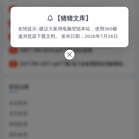
22G614-1 pdf下载 砌体填充墙结构构造
2
【猪猪文库】
CJJ/T 34-2022 pdf下载 城镇供热管网设计标准
3
友情提示: 建议大家用电脑登陆本站，使用360极
速浏览器下载文档。 发布日期：2026年7月26日
22G101-1 pdf下载 混凝土结构施工图 平面整体表示方法制图规则和构造详图（现浇混凝土框架、剪力墙、梁、板）
4
GB/T 706-2016 pdf下载 热轧型钢
5
DL∕T 596-2021 pdf下载 电力设备预防性试验规程（附条文说明）
6
栏目分类
企业标准
其它标准
团体标准
国外标准