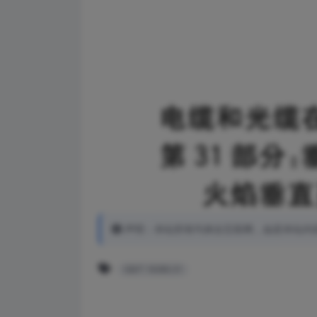
声明：本站所有均来自互联网，如若本站内
GB/T 18380.31