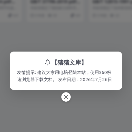
14 pdf下
GB/T 37796-2019 pdf
GB/T 12815-1991 
盘 性能
下载 隔热耐火材料导热系
下载 铁道客车照明
用平托盘的
本标准规定了隔热耐火材料导热
本标准规定了各种新造铁
数 试验方法（量热计法）
本参数
原则。 本
系数试验方法( 量热计法）的原
照明照度的基本要求与测
4.9
3 年前
33
4.9
3 年前
22
和水...
理、设备、试样制备、试...
算方法。 本标准适用于各.
【猪猪文库】
友情提示: 建议大家用电脑登陆本站，使用360极
速浏览器下载文档。 发布日期：2026年7月26日