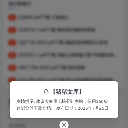
排行榜展示
23J909 pdf下载 工程做法
1
22G614-1 pdf下载 砌体填充墙结构构造
2
CJJ/T 34-2022 pdf下载 城镇供热管网设计标准
3
22G101-1 pdf下载 混凝土结构施工图 平面整体表示方法制图规则和构造详图（现浇混凝土框架、剪力墙、梁、板）
4
GB/T 706-2016 pdf下载 热轧型钢
5
DL∕T 596-2021 pdf下载 电力设备预防性试验规程（附条文说明）
6
【猪猪文库】
友情提示: 建议大家用电脑登陆本站，使用360极
栏目分类
速浏览器下载文档。 发布日期：2026年7月26日
企业标准
其它标准