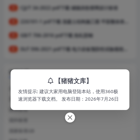
CJJ/T 34-2022 pdf下载 城镇供热管网设计标准
3
22G101-1 pdf下载 混凝土结构施工图 平面整体表示方法制图规则和构造详图（现浇混凝土框架、剪力墙、梁、板）
4
GB/T 706-2016 pdf下载 热轧型钢
5
DL∕T 596-2021 pdf下载 电力设备预防性试验规程（附条文说明）
6
栏目分类
【猪猪文库】
企业标准
友情提示: 建议大家用电脑登陆本站，使用360极
速浏览器下载文档。 发布日期：2026年7月26日
其它标准
团体标准
国外标准
国家标准GB