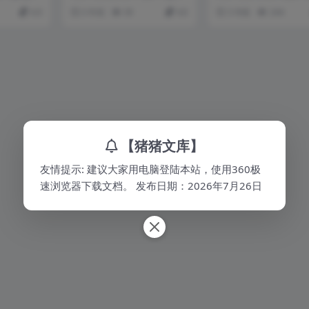
范
范
...
酸生产安全技术规范。 Prod...
表系统接地设计规范。 De
4.9
3 年前
39
4.9
3 年前
244
n...
【猪猪文库】
友情提示: 建议大家用电脑登陆本站，使用360极
速浏览器下载文档。 发布日期：2026年7月26日