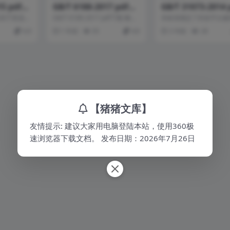
15 pdf下
GB/T 6188-2017 pdf下
GB/T 31073-2014 
伸试验 第
载 螺栓和螺钉用内六角花
下载 科技平台 服务
高于室温条
GB/T 6188-2017 pdf下载 螺栓
本标准规定了科技平台服
方法
形
元数据
验方法的定
和螺钉用内六角花形
元数据的描述方法及扩展
4.9
1 年前
35
4.9
3 年前
28
及其...
本标准适用于科技平台服..
【猪猪文库】
友情提示: 建议大家用电脑登陆本站，使用360极
速浏览器下载文档。 发布日期：2026年7月26日