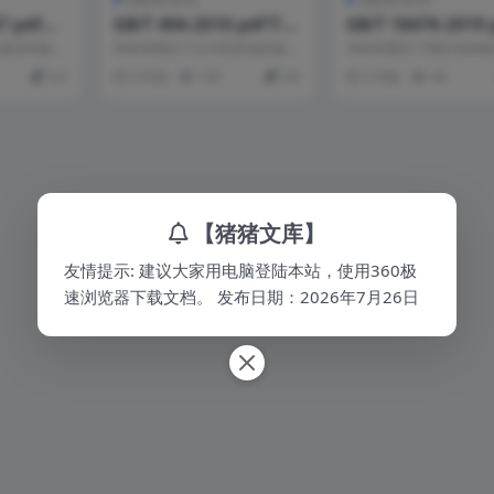
87 pdf下
GB/T 494-2010 pdf下载
GB/T 18476-2019 
建筑石油沥青
下载 流体输送用聚
猪品种鉴定
本标准规定了以天然原油的减压
本标准规定了测定流体输
材 耐裂纹扩展的测定
渣油经氧化或其他工艺而制得的
烯烃管材耐慢速裂纹增长
4.9
3 年前
140
4.9
3 年前
46
石油沥青的技术条件及试验...
试验方法，以管材切口试样.
速裂纹增长的试验
(切口试验)
【猪猪文库】
友情提示: 建议大家用电脑登陆本站，使用360极
速浏览器下载文档。 发布日期：2026年7月26日