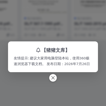
电力标准DL
电力标准DL
18 pdf下
DL/T 567.7-1995 pdf下
DL/T 1443-2015 
状态检修决
载 灰及渣中硫的测定和燃
载 农网工频载波通
pdf下载 水电
DL/T 567.7-1995 pdf下载 灰及
DL/T 1443-2015 pdf下
术导则
煤可燃硫的计算
技术规范
支持系统
渣中硫的测定和燃煤可燃硫的计
工频载波通信系统技术规
4.9
7 月前
24
4.9
3 年前
39
算，...
ch...
【猪猪文库】
友情提示: 建议大家用电脑登陆本站，使用360极
速浏览器下载文档。 发布日期：2026年7月26日