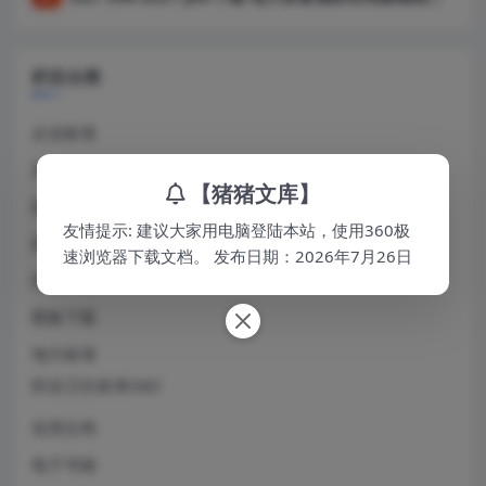
栏目分类
企业标准
其它标准
【猪猪文库】
团体标准
友情提示: 建议大家用电脑登陆本站，使用360极
国外标准
速浏览器下载文档。 发布日期：2026年7月26日
国家标准GB
图集下载
地方标准
职业卫生标准GBZ
实用文档
电子书籍