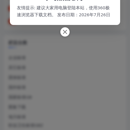
友情提示: 建议大家用电脑登陆本站，使用360极
GB/T 706-2016 pdf下载 热轧型钢
5
速浏览器下载文档。 发布日期：2026年7月26日
DL∕T 596-2021 pdf下载 电力设备预防性试验规程（附条文说明）
6
栏目分类
企业标准
其它标准
团体标准
国外标准
国家标准GB
图集下载
地方标准
职业卫生标准GBZ