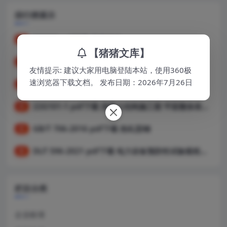
排行榜展示
23J909 pdf下载 工程做法
1
【猪猪文库】
22G614-1 pdf下载 砌体填充墙结构构造
2
友情提示: 建议大家用电脑登陆本站，使用360极
速浏览器下载文档。 发布日期：2026年7月26日
CJJ/T 34-2022 pdf下载 城镇供热管网设计标准
3
22G101-1 pdf下载 混凝土结构施工图 平面整体表示方法制图规则和构造详图（现浇混凝土框架、剪力墙、梁、板）
4
GB/T 706-2016 pdf下载 热轧型钢
5
DL∕T 596-2021 pdf下载 电力设备预防性试验规程（附条文说明）
6
栏目分类
企业标准