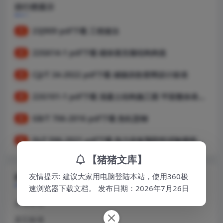
排行榜展示
23J909 pdf下载 工程做法
1
22G614-1 pdf下载 砌体填充墙结构构造
2
CJJ/T 34-2022 pdf下载 城镇供热管网设计标准
3
22G101-1 pdf下载 混凝土结构施工图 平面整体表示方法制图规则和构造详图（现浇混凝土框架、剪力墙、梁、板）
4
GB/T 706-2016 pdf下载 热轧型钢
5
DL∕T 596-2021 pdf下载 电力设备预防性试验规程（附条文说明）
6
【猪猪文库】
友情提示: 建议大家用电脑登陆本站，使用360极
栏目分类
速浏览器下载文档。 发布日期：2026年7月26日
企业标准
其它标准