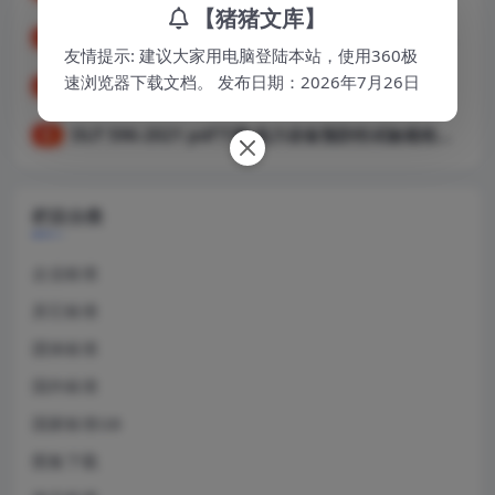
【猪猪文库】
22G101-1 pdf下载 混凝土结构施工图 平面整体表示方法制图规则和构造详图（现浇混凝土框架、剪力墙、梁、板）
4
友情提示: 建议大家用电脑登陆本站，使用360极
速浏览器下载文档。 发布日期：2026年7月26日
GB/T 706-2016 pdf下载 热轧型钢
5
DL∕T 596-2021 pdf下载 电力设备预防性试验规程（附条文说明）
6
栏目分类
企业标准
其它标准
团体标准
国外标准
国家标准GB
图集下载