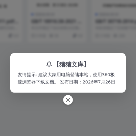
国家标准GB
国家标准GB
11 pdf
GB/T 18916.58-2021 p
GB/T 30718-2014 
乳剂
df下载 取水定额 第58部
下载 压缩氢气车辆
微乳剂的要
本文件规定了钛白粉取水定额的
本标准规定了压缩氢气车
分:钛白粉
接装置
志标签、包
计算方法、取水定额以及定额管
连接装置的定义、设计要
4.9
3 年前
36
4.9
3 年前
204
 ...
理要求。 本文件适用于现...
全要求、试验方法和检验规.
【猪猪文库】
友情提示: 建议大家用电脑登陆本站，使用360极
速浏览器下载文档。 发布日期：2026年7月26日