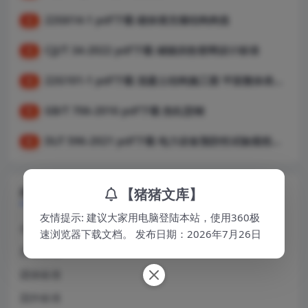
22G614-1 pdf下载 砌体填充墙结构构造
2
CJJ/T 34-2022 pdf下载 城镇供热管网设计标准
3
22G101-1 pdf下载 混凝土结构施工图 平面整体表示方法制图规则和构造详图（现浇混凝土框架、剪力墙、梁、板）
4
GB/T 706-2016 pdf下载 热轧型钢
5
DL∕T 596-2021 pdf下载 电力设备预防性试验规程（附条文说明）
6
栏目分类
【猪猪文库】
友情提示: 建议大家用电脑登陆本站，使用360极
企业标准
速浏览器下载文档。 发布日期：2026年7月26日
其它标准
团体标准
国外标准