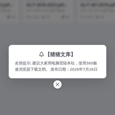
23 pdf下
DL/T 2678-2023 pdf下
DL/T 387-2019 p
峰能力评价
载 架空输电线路防鸟挡板
火力发电厂烟气袋
pdf下载 电力
DL/T 2678-2023 pdf下载 架空
DL/T 387-2019 pdf下
技术规范
器选型导则
术规范 本
输电线路防鸟挡板技术规范 本
电厂烟气袋式除尘器选型
4.9
6 月前
36
4.9
3 年前
38
文件规...
Gui...
【猪猪文库】
友情提示: 建议大家用电脑登陆本站，使用360极
速浏览器下载文档。 发布日期：2026年7月26日