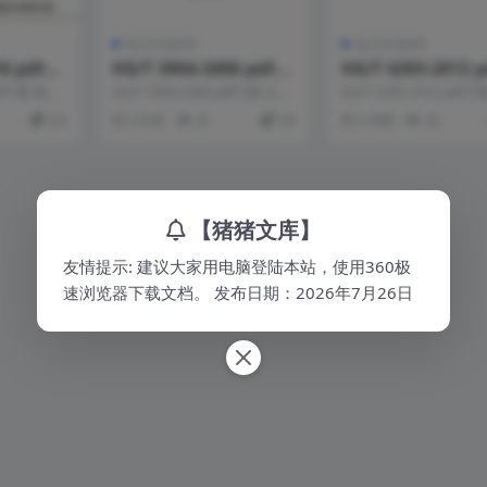
化工行业HG
化工行业HG
18 pdf下
HG/T 3904-2006 pdf下
HG/T 4393-2012 
制催化剂化
载 分散红ACE
载 V带和多楔带用
pdf下载 柴油
HG/T 3904-2006 pdf下载 分散
HG/T 4393-2012 pdf下
纶线绳
成分分析方
红ACE。 Disperse re...
和多楔带用浸胶芳纶线绳。
4.9
3 年前
25
4.9
3 年前
42
p...
【猪猪文库】
友情提示: 建议大家用电脑登陆本站，使用360极
速浏览器下载文档。 发布日期：2026年7月26日