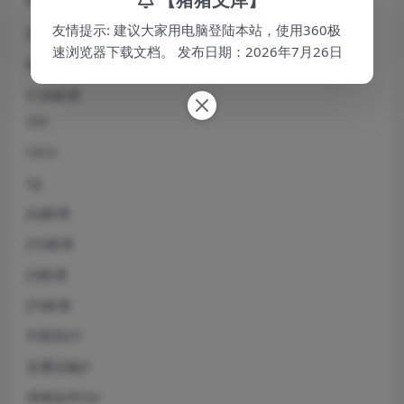
友情提示: 建议大家用电脑登陆本站，使用360极
实用文档
速浏览器下载文档。 发布日期：2026年7月26日
电子书籍
行业标准
CEC
CECS
CJJ
JGJ标准
JTG标准
JTJ标准
JTS标准
中医药ZY
交通运输JT
供销合作GH