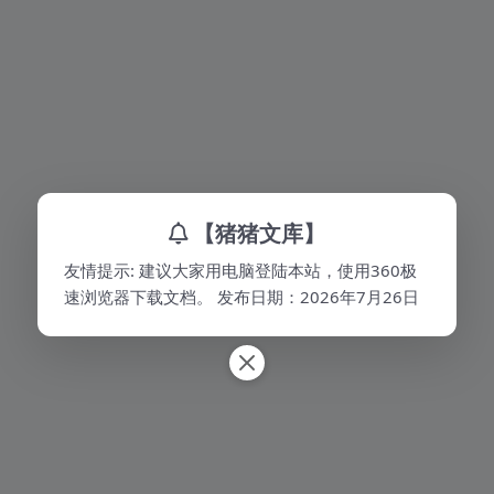
【猪猪文库】
友情提示: 建议大家用电脑登陆本站，使用360极
速浏览器下载文档。 发布日期：2026年7月26日