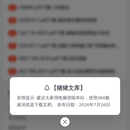
23J909 pdf下载 工程做法
1
22G614-1 pdf下载 砌体填充墙结构构造
2
CJJ/T 34-2022 pdf下载 城镇供热管网设计标准
3
22G101-1 pdf下载 混凝土结构施工图 平面整体表示方法制图规则和构造详图（现浇混凝土框架、剪力墙、梁、板）
4
GB/T 706-2016 pdf下载 热轧型钢
5
DL∕T 596-2021 pdf下载 电力设备预防性试验规程（附条文说明）
6
【猪猪文库】
栏目分类
友情提示: 建议大家用电脑登陆本站，使用360极
速浏览器下载文档。 发布日期：2026年7月26日
企业标准
其它标准
团体标准