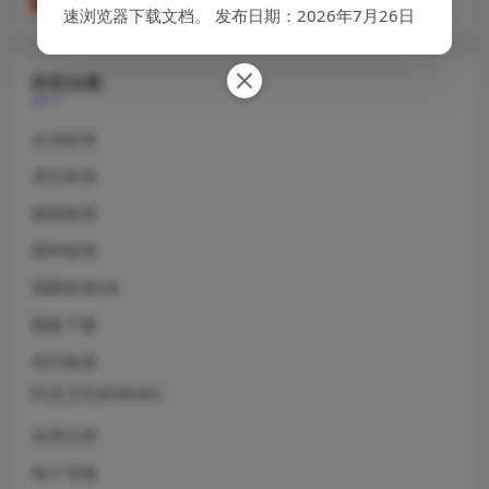
DL∕T 596-2021 pdf下载 电力设备预防性试验规程（附条文说明）
6
速浏览器下载文档。 发布日期：2026年7月26日
栏目分类
企业标准
其它标准
团体标准
国外标准
国家标准GB
图集下载
地方标准
职业卫生标准GBZ
实用文档
电子书籍